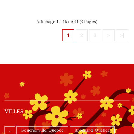
Affichage 1 à 15 de 41 (3 Pages)
1
2
3
>
>|
VILLES
,
Boucherville, Quebec
Brossard, Quebec